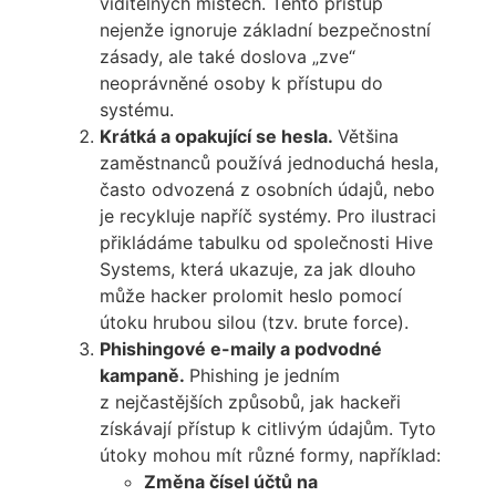
viditelných místech. Tento přístup
nejenže ignoruje základní bezpečnostní
zásady, ale také doslova „zve“
neoprávněné osoby k přístupu do
systému.
Krátká a opakující se hesla.
Většina
zaměstnanců používá jednoduchá hesla,
často odvozená z osobních údajů, nebo
je recykluje napříč systémy. Pro ilustraci
přikládáme tabulku od společnosti Hive
Systems, která ukazuje, za jak dlouho
může hacker prolomit heslo pomocí
útoku hrubou silou (tzv. brute force).
Phishingové e-maily a podvodné
kampaně.
Phishing je jedním
z nejčastějších způsobů, jak hackeři
získávají přístup k citlivým údajům. Tyto
útoky mohou mít různé formy, například:
Změna čísel účtů na