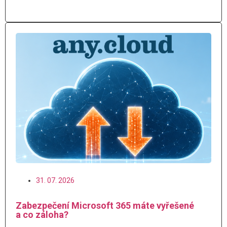
Číst více
31. 07. 2026
Zabezpečení Microsoft 365 máte vyřešené
a co záloha?