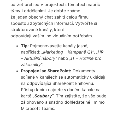
udržet
přehled
v
projektech, tématech napříč
týmy i odděleními. Je dobře známo,
že
j
eden
obecný chat
zahltí celou firmu
spoustou zbytečných informací. Vytvořte
si
strukturované kanály, které
odpovídají
vaším
individuálním
potřebám
.
Tip:
Pojmenovávejte kanály jasně,
například:
„Marketing – Kampaně Q1“
,
„HR
– Aktuální nábory“
nebo
„IT – Hotline pro
zákazníky“
.
Propojení se SharePoint:
Dokumenty
sdílené v kanálech se automaticky ukládají
na odpovídající SharePoint knihovnu.
Přístup k nim najdete v daném kanále na
kartě
„
Soubory“
.
Tím zajistíte, že vše bude
zálohováno a snadno dohledatelné i mimo
Microsoft Teams.