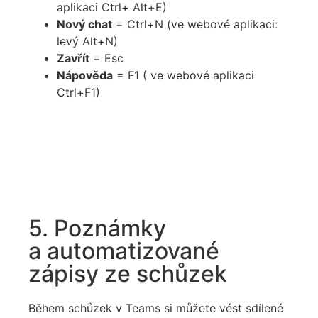
aplikaci Ctrl+ Alt+E)
Nový chat
= Ctrl+N (ve webové aplikaci:
levý Alt+N)
Zavřít
= Esc
Nápověda
= F1 ( ve webové aplikaci
Ctrl+F1)
5. Poznámky
a automatizované
zápisy ze schůzek
Během schůzek v Teams si můžete vést sdílené