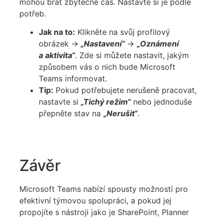
mohou brát zbytečně čas. Nastavte si je podle
potřeb.
Jak na to:
Klikněte na svůj profilový
obrázek ->
„
Nastavení“
->
„
Oznámení
a aktivita“
. Zde si můžete nastavit, jakým
způsobem vás o nich bude Microsoft
Teams informovat.
Tip:
Pokud potřebujete nerušeně pracovat,
nastavte si
„Tichý režim“
nebo jednoduše
přepněte stav na
„
Nerušit“
.
Závěr
Microsoft Teams nabízí
spousty
možnost
í
pro
efektivní
týmovou spolupráci, a pokud jej
propojíte s nástroji jako je SharePoint,
Planner