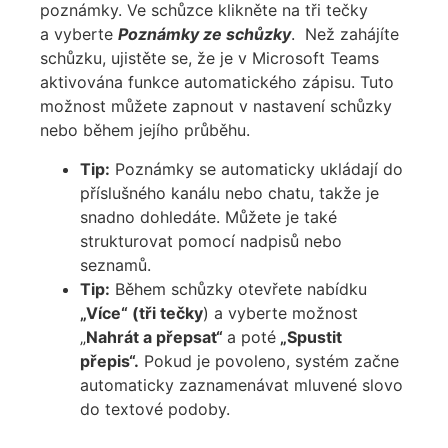
poznámky. Ve schůzce klikněte na tři tečky
a vyberte
Poznámky ze schůzky
.
Než zahájíte
schůzku, ujistěte se, že je v Microsoft Teams
aktivována funkce automatického zápisu. Tuto
možnost můžete zapnout v nastavení schůzky
nebo během jejího průběhu.
Tip:
Poznámky se automaticky ukládají do
příslušného kanálu nebo chatu, takže je
snadno dohledáte. Můžete je také
strukturovat pomocí nadpisů nebo
seznamů.
Tip:
Během schůzky otevřete nabídku
„Více“ (tři tečky
) a vyberte možnost
„
Nahrát a přepsat“
a poté
„Spustit
přepis“.
Pokud je povoleno, systém začne
automaticky zaznamenávat mluvené slovo
do textové podoby.