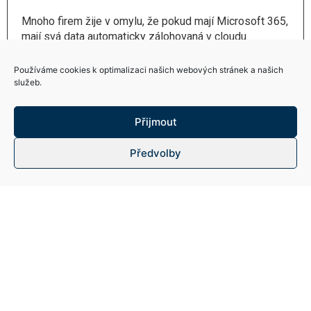
Mnoho firem žije v omylu, že pokud mají Microsoft 365,
mají svá data automaticky zálohovaná v cloudu.
Skutečnost je ale jiná –
Používáme cookies k optimalizaci našich webových stránek a našich
služeb.
Číst více
Přijmout
Kariéra
Předvolby
Politika ISM
Environmentální profil
Pravidla environmentálního chování dodavatelů
Zpracování osobních údajů – GDPR
Cookies
Kariéra
Politika ISM
Environmentální profil
Pravidla environmentálního chování dodavatelů
Zpracování osobních údajů – GDPR