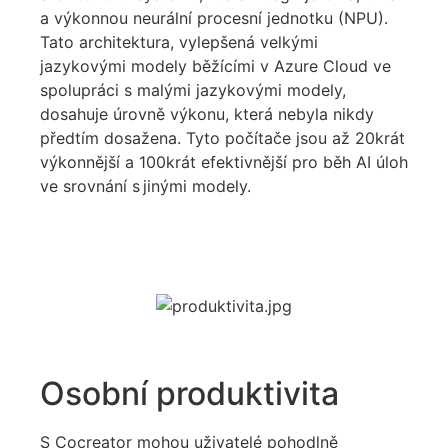
a výkonnou
n
eurální
p
rocesní
j
ednotku
(NPU).
Tato architektura, vylepšená velkými
jazykovými modely běžícími v Azure Cloud ve
spolupráci s malými jazykovými modely,
dosahuje úrovně výkonu, která nebyla nikdy
předtím dosažena. Tyto počítače jsou až 20krát
výkonnější a 100krát efektivnější pro běh AI úloh
ve srovnání s
jinými modely.
Osobní produktivita
S
Cocreator
mohou uživatelé
pohodlně