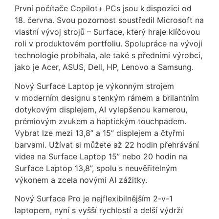
První počítače Copilot+ PCs jsou k dispozici od
18. června. Svou pozornost soustředil Microsoft na
vlastní vývoj strojů – Surface, který hraje klíčovou
roli v produktovém portfoliu. Spolupráce na vývoji
technologie probíhala, ale také s předními výrobci,
jako je Acer, ASUS, Dell, HP, Lenovo a Samsung.
Nový Surface Laptop je výkonným strojem
v moderním designu s tenkým rámem a brilantním
dotykovým displejem, AI vylepšenou kamerou,
prémiovým zvukem a haptickým touchpadem.
Vybrat lze mezi 13,8” a 15” displejem a čtyřmi
barvami. Užívat si můžete až 22 hodin přehrávání
videa na Surface Laptop 15” nebo 20 hodin na
Surface Laptop 13,8”, spolu s neuvěřitelným
výkonem a zcela novými AI zážitky.
Nový Surface Pro je nejflexibilnějším 2-v-1
laptopem, nyní s vyšší rychlostí a delší výdrží