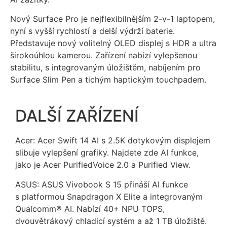
Nový Surface Pro je nejflexibilnějším 2-v-1 laptopem,
nyní s vyšší rychlostí a delší výdrží baterie.
Představuje nový volitelný OLED displej s HDR a ultra
širokoúhlou kamerou. Zařízení nabízí vylepšenou
stabilitu, s integrovaným úložištěm, nabíjením pro
Surface Slim Pen a tichým haptickým touchpadem.
DALŠÍ ZAŘÍZENÍ
Acer: Acer Swift 14 AI s 2.5K dotykovým displejem
slibuje vylepšení grafiky. Najdete zde AI funkce,
jako je Acer PurifiedVoice 2.0 a Purified View.
ASUS: ASUS Vivobook S 15 přináší AI funkce
s platformou Snapdragon X Elite a integrovaným
Qualcomm® AI. Nabízí 40+ NPU TOPS,
dvouvětrákový chladicí systém a až 1 TB úložiště.