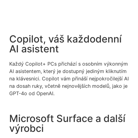
Copilot, váš každodenní
AI asistent
Každý
Copilot
+ PCs přichází
s
osobním výkonným
AI
asistentem
, který je dostupný jediným
kliknutím
na
klávesnici.
Copilot
vám přináší nejpokročilejší AI
na dosah ruky, včetně nejnovějších modelů, jako je
GPT-4o od
OpenAI
.
Microsoft Surface a další
výrobci