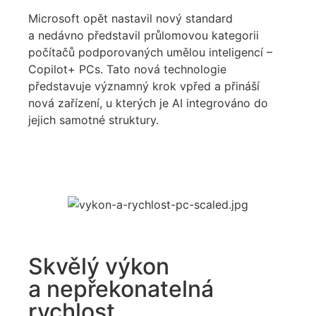
Microsoft
opět nastavil nový standard
a nedávno představil
průlomovou kategorii
počítačů
podporovaných
umělou inteligenc
í
–
Copilot
+ PCs. T
ato nová technologie
představuje
významný krok vpřed a přináší
nová
zařízení
, u kterých je
AI integrován
o
do
jejich
samotné struktury
.
Skvělý výkon
a nepřekonatelná
rychlost