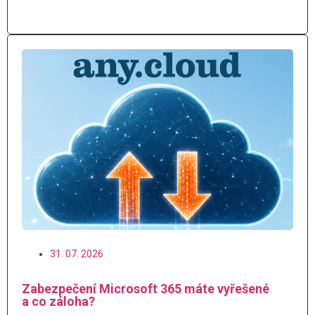
Číst více
31. 07. 2026
Zabezpečení Microsoft 365 máte vyřešené
a co záloha?