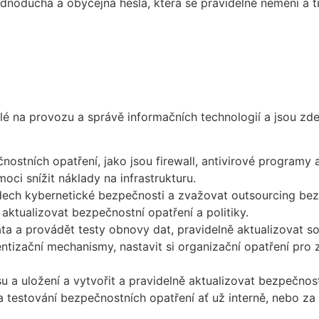
ednoduchá a obyčejná hesla, která se pravidelně nemění a t
é na provozu a správě informačních technologií a jsou zde
ostních opatření, jako jsou firewall, antivirové programy 
ci snížit náklady na infrastrukturu.
ech kybernetické bezpečnosti a zvažovat outsourcing bez
 aktualizovat bezpečnostní opatření a politiky.
ta a provádět testy obnovy dat, pravidelně aktualizovat s
ntizační mechanismy, nastavit si organizační opatření pro
su a uložení a
v
ytvořit a pravidelně aktualizovat bezpečnost
 testování bezpečnostních opatření ať už interně, nebo za