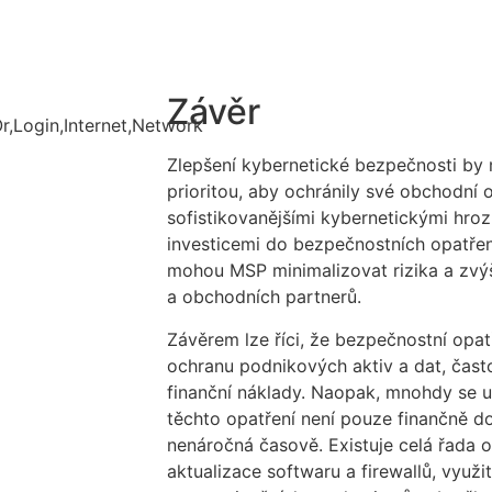
Závěr
Zlepšení kybernetické bezpečnosti by
prioritou, aby ochránily své obchodní 
sofistikovanějšími kybernetickými hro
investicemi do bezpečnostních opatře
mohou MSP minimalizovat rizika a zvý
a obchodních partnerů.
Závěrem lze říci, že bezpečnostní opatř
ochranu podnikových aktiv a dat, čast
finanční náklady. Naopak, mnohdy se 
těchto opatření není pouze finančně do
nenáročná časově. Existuje celá řada op
aktualizace softwaru a firewallů, využit