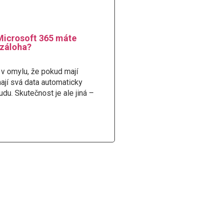
Microsoft 365 máte
 záloha?
 v omylu, že pokud mají
ají svá data automaticky
du. Skutečnost je ale jiná –