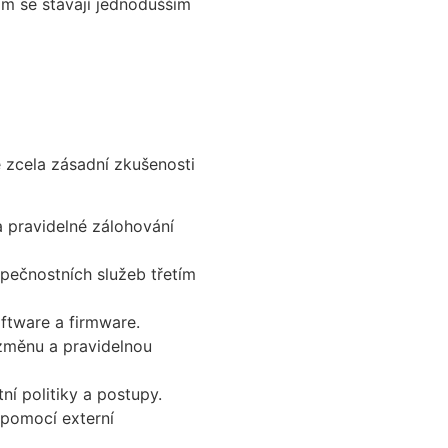
ím se stávají jednodušším
 zcela zásadní zkušenosti
a pravidelné zálohování
pečnostních služeb třetím
oftware a firmware.
 změnu a pravidelnou
ní politiky a postupy.
 pomocí externí