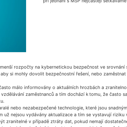
při jednání s MSP nejčastěji setkávám
 menší rozpočty na kybernetickou bezpečnost ve srovnání 
o, aby si mohly dovolit bezpečnostní řešení, nebo zaměstna
často málo informovány o aktuálních hrozbách a zranitelno
a vzdělávání zaměstnanců a tím dochází k tomu, že často sa
u.
ralé nebo nezabezpečené technologie, které jsou snadným 
ým už nejsou vydávány aktualizace a tím se vystavují riziku
 zranitelné v případě ztráty dat, pokud nemají dostateč