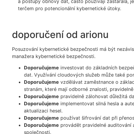
a postupy obnovy dat, často používají zastaralá, j
terčem pro potencionální kybernetické útoky.
doporučení od arionu
Posuzování kybernetické bezpečnosti má být nezávisl
manažera kybernetické bezpečnosti.
Doporučujeme
investovat do základních bezpečn
dat. Využívání cloudových služeb může také pomo
Doporučujeme
vzdělávat zaměstnance o základ
stranám, které mají odborné znalosti, pravidelně
Doporučujeme
pravidelně zálohovat důležitá da
Doporučujeme
implementovat silná hesla a aute
aktualizaci hesel.
Doporučujeme
používat šifrování dat při přeno
Doporučujeme
provádět pravidelné auditování a
společnosti.