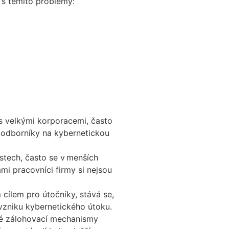
e s těmito problémy:
s velkými korporacemi, často
t odborníky na kybernetickou
stech, často se v menších
mi pracovníci firmy si nejsou
cílem pro útočníky, stává se,
 vzniku kybernetického útoku.
né zálohovací mechanismy