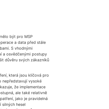
 mělo být pro MSP
operace a data před stále
zbami. S vhodnými
ní a osvědčenými postupy
šit důvěru svých zákazníků
ení, která jsou klíčová pro
o nepředstavují vysoké
ukazuje, že implementace
stupná, ale také relativně
atření, jako je pravidelná
í silných hesel