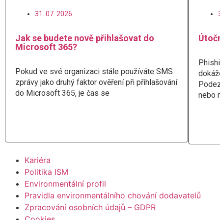
31. 07. 2026
Jak se budete nově přihlašovat do
Útočn
Microsoft 365?
Phishi
Pokud ve své organizaci stále používáte SMS
dokáž
zprávy jako druhý faktor ověření při přihlašování
Podez
do Microsoft 365, je čas se
nebo 
Číst více
Čís
Kariéra
Politika ISM
Environmentální profil
Pravidla environmentálního chování dodavatelů
Zpracování osobních údajů – GDPR
Cookies