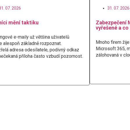
31. 07. 2026
31. 07. 2026
íci mění taktiku
Zabezpečení 
vyřešené a co
ngové e-maily už většina uživatelů
Mnoho firem žije
e alespoň základně rozpoznat.
Microsoft 365, m
řelá adresa odesílatele, podivný odkaz
zálohovaná v clou
nečekaná příloha často vzbudí pozornost.
Číst více
t více