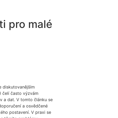
ti pro malé
e diskutovanějším
) čelí často výzvám
iv a dat. V tomto článku se
doporučení a osvědčené
kého postavení.
V praxi se