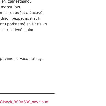
olení zaměstnanců
rá mohou být
m na rozpočet a časové
ladních bezpečnostních
u podstatně snížit riziko
o za relativně malou
povíme na vaše dotazy,.