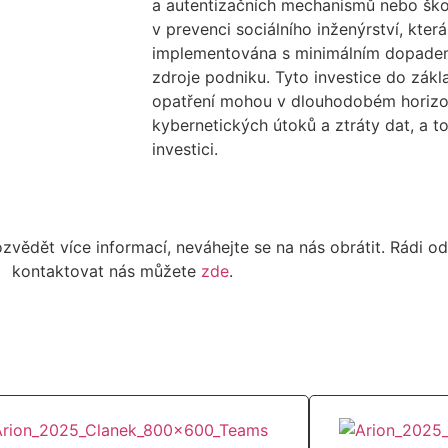
a autentizačních mechanismů nebo šk
v prevenci sociálního inženýrství, kte
implementována s minimálním dopade
zdroje podniku. Tyto investice do zák
opatření mohou v dlouhodobém horizont
kybernetických útoků a ztráty dat, a t
investici.
vědět více informací, neváhejte se na nás obrátit.
Rádi od
kontaktovat nás můžete
zde
.