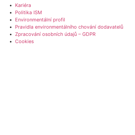
Kariéra
Politika ISM
Environmentální profil
Pravidla environmentálního chování dodavatelů
Zpracování osobních údajů – GDPR
Cookies
Copyright 2026 ©
ARION spol. s r.o.
| Líbí se vám