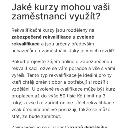
Jaké kurzy mohou vaši
zaměstnanci využít?
Rekvalifikační kurzy jsou rozděleny na
zabezpečené rekvalifikace
a
zvolené
rekvalifikace
a jsou určeny především
uchazečům o zaměstnání. Jaký je v nich rozdíl?
Pokud projevíte zájem online o Zabezpečenou
rekvalifikaci, ozve se vám poradce a vše s vámi
vyřeší. Tento typ rekvalifikace je ideální pro ty,
kteří chtějí změnit obor a potřebují si rozšířit
vzdělání. U zvolené rekvalifikace může být kurz
proplacen až do výše 50 tisíc Kč (limit na 3
roky) a vše lze zařídit online. Účel rekvalifikace
však úředníci pečlivě posuzují, takže se může
stát, že bude zamítnut.
Zajímavější je pak varianta
kurzů digitálního