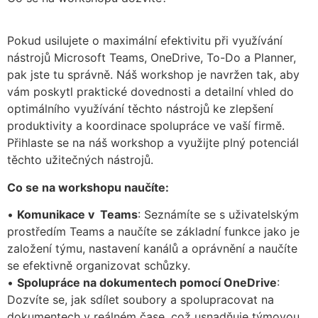
Pokud usilujete o maximální efektivitu při využívání
nástrojů Microsoft Teams, OneDrive, To-Do a Planner,
pak jste tu správně. Náš workshop je navržen tak, aby
vám poskytl praktické dovednosti a detailní vhled do
optimálního využívání těchto nástrojů ke zlepšení
produktivity a koordinace spolupráce ve vaší firmě.
Přihlaste se na náš workshop a využijte plný potenciál
těchto užitečných nástrojů.
Co se na workshopu naučíte:
•
Komunikace v Teams
: Seznámíte se s uživatelským
prostředím Teams a naučíte se základní funkce jako je
založení týmu, nastavení kanálů a oprávnění a naučíte
se efektivně organizovat schůzky.
•
Spolupráce na dokumentech pomocí OneDrive
:
Dozvíte se, jak sdílet soubory a spolupracovat na
dokumentech v reálném čase, což usnadňuje týmovou