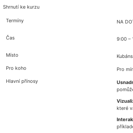
Shrnutí ke kurzu
Termíny
NA DO
Čas
9:00 – 
Místo
Kubáns
Pro koho
Pro mír
Hlavní přínosy
Usnadn
pomůže
Vizual
které v
Interak
příklad