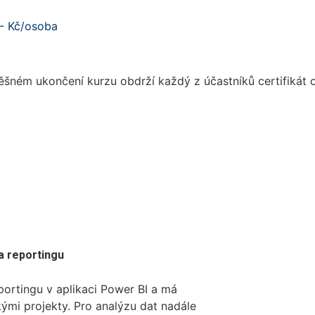
,- Kč/osoba
ěšném ukončení kurzu obdrží každý z účastníků certifikát 
Informace ke vzdělávací akci [PDF]
a reportingu
portingu v aplikaci Power BI a má
skými projekty. Pro analýzu dat nadále