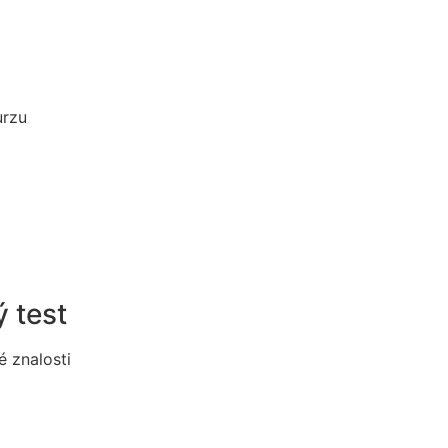
urzu
 test
é znalosti