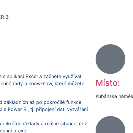
R BI
e s aplikací Excel a začněte využívat
Místo:
cenné rady a know-how, které můžete
Kubánské náměst
od základních až po pokročilé funkce
 s Power BI, tj. připojení dat, vytváření
onkrétní příklady a reálné situace, což
denní praxe.