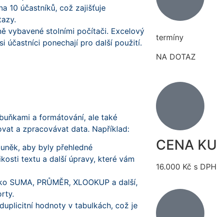
a 10 účastníků, což zajišťuje
tazy.
ě vybavené stolními počítači. Excelový
termíny
i účastníci ponechají pro další použití.
NA DOTAZ
buňkami a formátování, ale také
ovat a zpracovávat data. Například:
CENA K
buněk, aby byly přehledné
ikosti textu a další úpravy, které vám
16.000 Kč s DPH
ako SUMA, PRŮMĚR, XLOOKUP a další,
rty.
 duplicitní hodnoty v tabulkách, což je