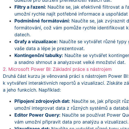
důležité pro udržení přehlednosti vašich dat.
Filtry a řazení:
Naučíte se, jak efektivně filtrovat a ř
umožní rychle najít potřebné informace a uspořádat
Podmíněné formátování:
Naučíte se, jak zvýraznit
formátování, což vám pomůže rychle identifikovat k
datech.
Grafy a vizualizace:
Naučíte se vytvářet různé typy
vaše data a lépe je prezentovat.
Kontingenční tabulky:
Naučíte se vytvářet kontingen
a snadno shrnout a analyzovat velké množství dat.
2. Microsoft Power BI: Základní práce s nástrojem
Druhá část kurzu je věnovaná práci s nástrojem Power BI:
k vytváření interaktivních reportů a vizualizací. Získáte 
a jeho funkcích. Například:
Připojení zdrojových dat:
Naučíte se, jak připojit r
umožní integrovat data z různých systémů a databáz
Editor Power Query:
Naučíte se používat Power Que
vám umožní připravit data pro analýzu a vizualizaci.
Vizualizace dat:
Naučíte se vytvářet různé typy viz