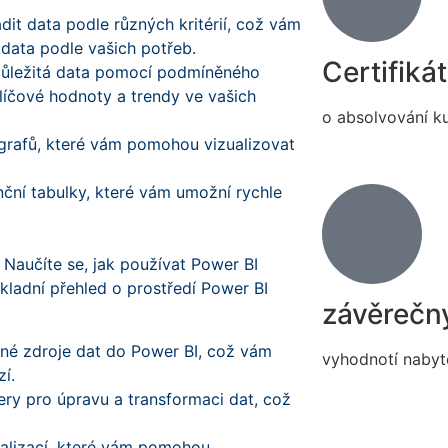
adit data podle různých kritérií, což vám
 data podle vašich potřeb.
Certifikát
 důležitá data pomocí podmíněného
líčové hodnoty a trendy ve vašich
o absolvování k
 grafů, které vám pomohou vizualizovat
ční tabulky, které vám umožní rychle
 Naučíte se, jak používat Power BI
základní přehled o prostředí Power BI
závěrečný
ůzné zdroje dat do Power BI, což vám
vyhodnotí nabyt
í.
ry pro úpravu a transformaci dat, což
ualizací, které vám pomohou