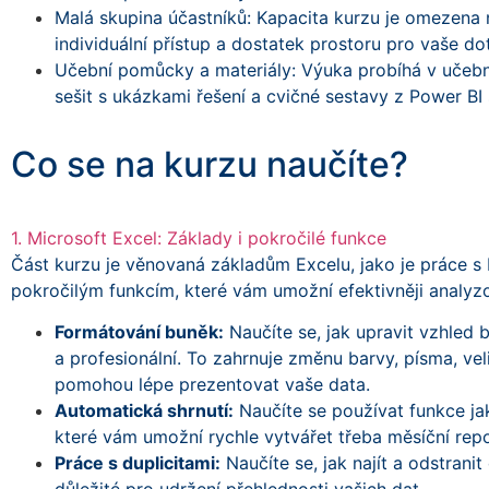
Malá skupina účastníků: Kapacita kurzu je omezena n
individuální přístup a dostatek prostoru pro vaše do
Učební pomůcky a materiály: Výuka probíhá v učebn
sešit s ukázkami řešení a cvičné sestavy z Power BI s
Co se na kurzu naučíte?
1. Microsoft Excel: Základy i pokročilé funkce
Část kurzu je věnovaná základům Excelu, jako je práce s 
pokročilým funkcím, které vám umožní efektivněji analyz
Formátování buněk:
Naučíte se, jak upravit vzhled 
a profesionální. To zahrnuje změnu barvy, písma, vel
pomohou lépe prezentovat vaše data.
Automatická shrnutí:
Naučíte se používat funkce j
které vám umožní rychle vytvářet třeba měsíční repo
Práce s duplicitami:
Naučíte se, jak najít a odstranit