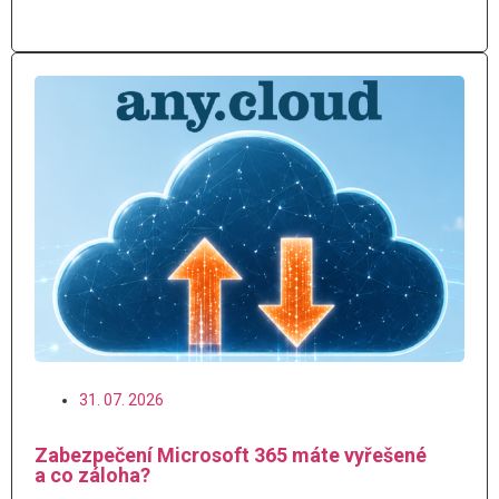
Číst více
31. 07. 2026
Zabezpečení Microsoft 365 máte vyřešené
a co záloha?