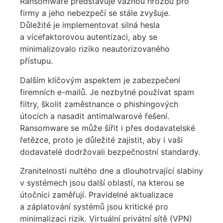
Ransomware představuje vážnou hrozbu pro
firmy a jeho nebezpečí se stále zvyšuje.
Důležité je implementovat silná hesla
a vícefaktorovou autentizaci, aby se
minimalizovalo riziko neautorizovaného
přístupu.
Dalším klíčovým aspektem je zabezpečení
firemních e-mailů. Je nezbytné používat spam
filtry, školit zaměstnance o phishingových
útocích a nasadit antimalwarové řešení.
Ransomware se může šířit i přes dodavatelské
řetězce, proto je důležité zajistit, aby i vaši
dodavatelé dodržovali bezpečnostní standardy.
Zranitelnosti nultého dne a dlouhotrvající slabiny
v systémech jsou další oblastí, na kterou se
útočníci zaměřují. Pravidelné aktualizace
a záplatování systémů jsou kritické pro
minimalizaci rizik. Virtuální privátní sítě (VPN)