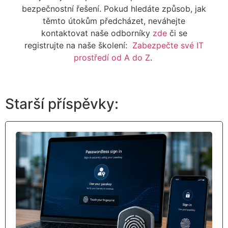
bezpečnostní řešení.
Pokud hledáte způsob, jak
těmto útokům předcházet, neváhejte
kontaktovat naše odborníky
zde
či se
registrujte na naše školení:
Zabezpečte své IT
prostředí od A do Z
.
Starší příspěvky: